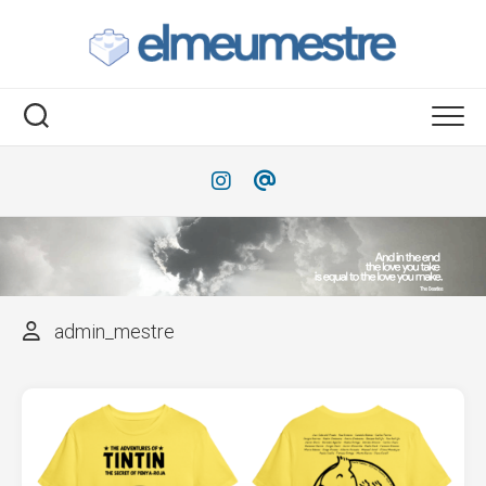
Saltar
al
contenido
admin_mestre