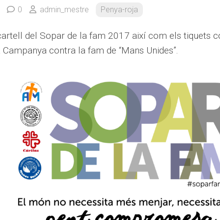
0
admin_mestre
Penya-roja
cartell del Sopar de la fam 2017 així com els tiquets 
a Campanya contra la fam de “Mans Unides”.