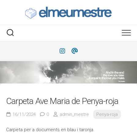
Saltar
al
contenido
Carpeta Ave Maria de Penya-roja
16/11/2024
0
admin_mestre
Penya-roja
Carpeta per a documents en blau i taronja.